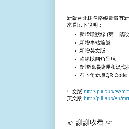
新版台北捷運路線圖還有新
來看以下說明：
新增環狀線 (第一階段
新增車站編號
新增英文版
路線以圓角呈現
新增機場捷運和淡海
右下角新增QR Code
中文版
http://pili.app/tw/mrt
英文版
http://pili.app/en/mr
☺ 謝謝收看 ☞