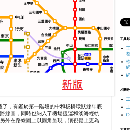
工具邦
相關分
運出爐了，有鑑於第一階段的中和板橋環狀線年底
路線圖，同時也納入了機場捷運和淡海輕軌
O
另外在路線圖上以圓角呈現，讓視覺上更為
文章存