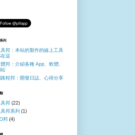
系列
工具邦：本站的製作的線上工具
都在這
軟體邦：介紹各種 App、軟體、
網站
網路程邦：開發日誌、心得分享
類
工具邦
(22)
工具邦系列
(1)
O邦
(4)
檔